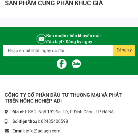
- Không nguy hiểm khi tiếp xúc
SẢN PHẨM CÙNG PHÂN KHÚC GIÁ
- Dùng găng tay khi bón phân
- Vệ sinh chân tay ngay sau khi sử dụng
#phanbonla #phanbonlasinhhoc #phanbon
Bạn muốn nhận khuyến mãi
đặc biệt? Đăng ký ngay.
#phanbonlasunroot #Sunroot#sunroot (B,Mo)#phanbonsunroot
Đăng ký
-------------------------
CÔNG TY CP ĐẦU TƯ TM & PT NÔNG NGHIỆP ADI
👉 Tham khảo sản phẩm: http://nongnghiepadi.vn/
☎ Hotline: 0243.5400.598
CÔNG TY CỔ PHẦN ĐẦU TƯ THƯƠNG MẠI VÀ PHÁT
🌏 Website: https://adiagri.com/
TRIỂN NÔNG NGHIỆP ADI
🌏 Youtube: https://www.youtube.com/adiagri09
Địa chỉ:
Số 2, Ngõ 192 Đại Từ, P. Định Công, TP. Hà Nội.
Số điện thoại:
02435400598
🏡 Địa chỉ: 53 F3 Khu Đô Thị Đại Kim - Quận Hoàng Mai - TP. Hà Nội
Email:
info@adiagri.com