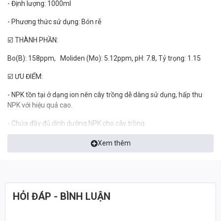
- Định lượng: 1000ml
- Phương thức sử dụng: Bón rễ
☑️ THÀNH PHẦN:
Bo(B): 158ppm, Moliden (Mo): 5.12ppm, pH: 7.8, Tỷ trọng: 1.15
☑️ ƯU ĐIỂM:
- NPK tồn tại ở dạng ion nên cây trồng dễ dàng sử dụng, hấp thu
NPK với hiệu quả cao.
- Chứa đầy đủ dinh dưỡng NPK cho cây trồng.
- Chứa hàm lượng chất hữu cơ cao. Thúc đẩy lông hút của rễ phát
Xem thêm
triển; tăng khả năng miễn dịch đối với bệnh hại. cải thiện chất lượng
quả và hương vị quả.
- Phân ở dạng lỏng, dễ hoà tan, không chứ tạp chất.
HỎI ĐÁP - BÌNH LUẬN
- Cải thiện kết cấu pH của đất, giảm hiện tượng đất bị chai cứng,
không gây ô nhiễm đất, không làm chua đất