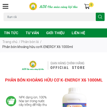
0
Đạo ôn
Chuột
Vàng lá
Phân bón
TIN TỨC
TƯ VẤN
GIỚI THIỆU
LIÊN HỆ
Trang chủ
/
Phân bón lá
/
Phân bón khoáng hữu cơ K-ENERGY X6 1000ml