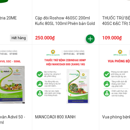
tria 20ME
Cặp đôi Roshow 460SC 200ml
THUỐC TRỪ B
Kufic 80SL 100ml Phiên bản Gold
40SC ĐẶC TRỊ 
SƯƠNG MAI (N
TRÁI)
250.000₫
109.000₫
Hết hàng
vằn Adivil 50 -
MANCOADI 800 XANH
Vua phòng bện
ml