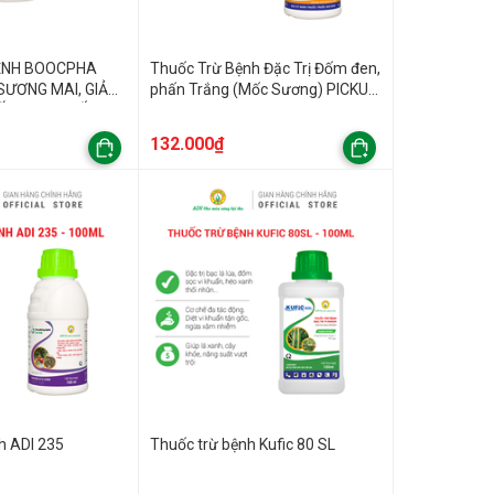
ỆNH BOOCPHA
Thuốc Trừ Bệnh Đặc Trị Đốm đen,
SƯƠNG MAI, GIẢ
phấn Trắng (Mốc Sương) PICKUP
ẤM BAY, THỐI
30SC
132.000₫
h ADI 235
Thuốc trừ bệnh Kufic 80 SL