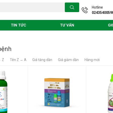
Hotline
0243540059
ột
Vàng lá
Phân bón
TIN TỨC
TƯ VẤN
GI
bệnh
→ Z
Tên Z → A
Giá tăng dần
Giá giảm dần
Hàng mới