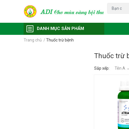
Đạo ôn
Chu
DANH MỤC SẢN PHẨM
Trang chủ
/
Thuốc trừ bệnh
Thuốc trừ 
Sắp xếp:
Tên A 