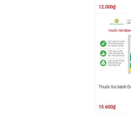
12.000₫
Thuốc trừ bệnh 
15.600₫