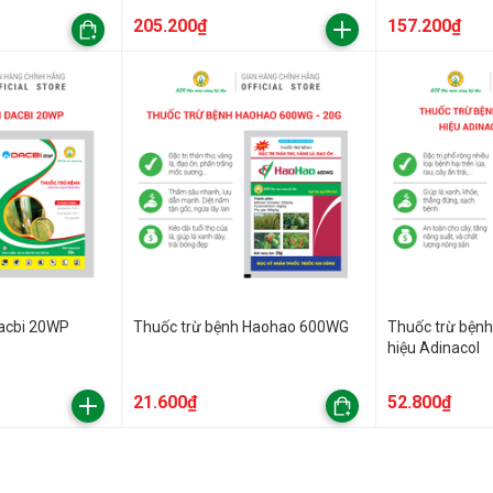
205.200₫
157.200₫
Dacbi 20WP
Thuốc trừ bệnh Haohao 600WG
Thuốc trừ bện
hiệu Adinacol
21.600₫
52.800₫