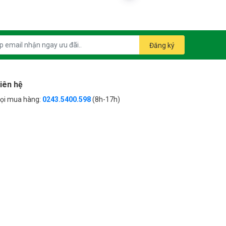
Đăng ký
iên hệ
ọi mua hàng:
0243.5400.598
(8h-17h)