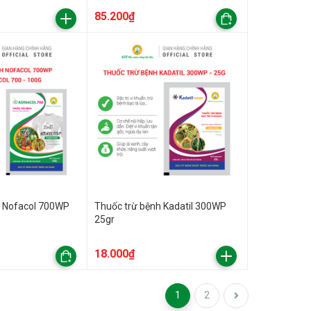
85.200₫
h Nofacol 700WP
Thuốc trừ bệnh Kadatil 300WP
25gr
18.000₫
1
2