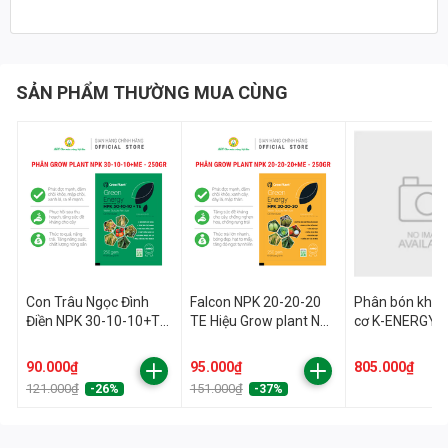
SẢN PHẨM THƯỜNG MUA CÙNG
Con Trâu Ngọc Đình
Falcon NPK 20-20-20
Phân bón kho
Điền NPK 30-10-10+TE
TE Hiệu Grow plant Npk
cơ K-ENERGY X
Hiệu Grow plant Npk 30
20 20 20 +TE QC 250gr
10 10 +TE QC 250GR
90.000₫
95.000₫
805.000₫
121.000₫
151.000₫
-26%
-37%