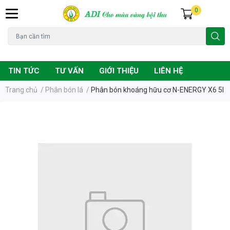
0
Đạo ôn
Chuột
Vàng lá
Phân bón
TIN TỨC
TƯ VẤN
GIỚI THIỆU
LIÊN HỆ
Trang chủ
/
Phân bón lá
/
Phân bón khoáng hữu cơ N-ENERGY X6 5l