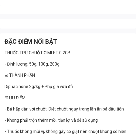
ĐẶC ĐIỂM NỔI BẬT
THUỐC TRỪ CHUỘT GIMLET 0.2GB
- Định lượng: 50g, 100g, 200g
☑️ THÀNH PHẦN
Diphacinone 2g/kg + Phụ gia vừa đủ
☑️ ƯU ĐIỂM:
- Bả hấp dẫn với chuột; Diệt chuột ngay trong lần ăn bả đầu tiên
- Không phải trộn thêm mồi, tiện lợi và dễ sử dụng
- Thuốc không mùi vị, không gây co giật nên chuột không có hiện