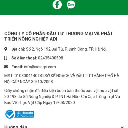
- Thuốc có hại nếu tiếp xúc với da, hít hay nuốt phải thuốc
- Nếu nuốt phải: đưa nạn nhân đến bác sĩ ngay kèm theo nhãn sản
phẩm. Gây ói tức thời bằng cách móc họng, không được gây ói khi
nạn nhân bị bất tỉnh.
CÔNG TY CỔ PHẦN ĐẦU TƯ THƯƠNG MẠI VÀ PHÁT
TRIỂN NÔNG NGHIỆP ADI
Đọc kỹ hướng dẫn sử dụng trước khi dùng
Địa chỉ:
Số 2, Ngõ 192 Đại Từ, P. Định Công, TP. Hà Nội.
#gimlet #thuocdietchuotgimlet #gimlet02gb #thuoctruchuot
#dietchuotnhanh #thuocchuot #thuocdietchuot
Số điện thoại:
02435400598
Email:
info@adiagri.com
-------------------------
MST: 0103004140 DO SỞ KẾ HOẠCH VÀ ĐẦU TƯ THÀNH PHỐ HÀ
CÔNG TY CP ĐẦU TƯ TM & PT NÔNG NGHIỆP ADI
NỘI CẤP NGÀY 30/10/2008.
👉 Tham khảo sản phẩm: http://nongnghiepadi.vn/
Giấy chứng nhận đủ điều kiện buôn bán thuốc bảo vệ thực vật số
20.198 do Sở Nông Nghiệp & PTNT Hà Nội - Chi Cục Trồng Trọt Và
☎ Hotline: 0243.5400.598
Bảo Vệ Thực Vật Cấp Ngày 19/08/2020.
🌏 Website: https://adiagri.com/
🌏 Youtube: https://www.youtube.com/adiagri09
Hướng dẫn