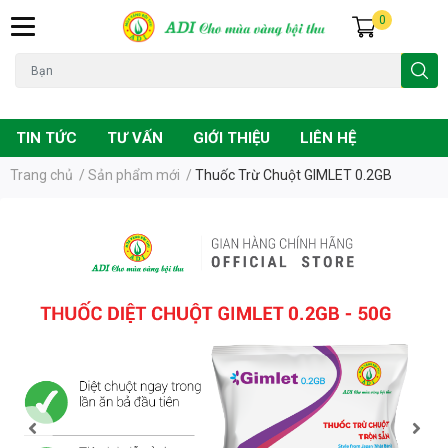
0
Đạo ôn
Chuột
Vàng lá
Phân bón
TIN TỨC
TƯ VẤN
GIỚI THIỆU
LIÊN HỆ
Trang chủ
/
Sản phẩm mới
/
Thuốc Trừ Chuột GIMLET 0.2GB