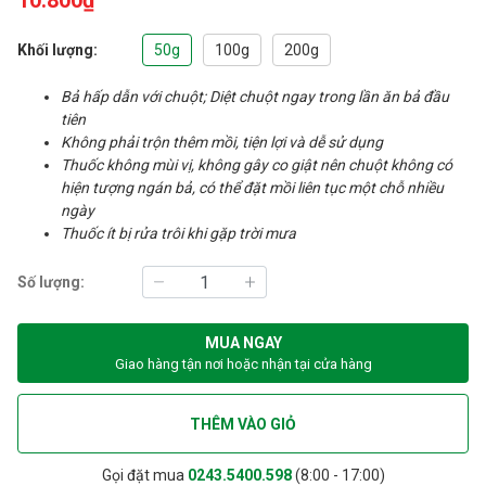
10.800₫
Khối lượng:
50g
100g
200g
Bả hấp dẫn với chuột; Diệt chuột ngay trong lần ăn bả đầu
tiên
Không phải trộn thêm mồi, tiện lợi và dễ sử dụng
Thuốc không mùi vị, không gây co giật nên chuột không có
hiện tượng ngán bả, có thể đặt mồi liên tục một chỗ nhiều
ngày
Thuốc ít bị rửa trôi khi gặp trời mưa
Số lượng:
MUA NGAY
Giao hàng tận nơi hoặc nhận tại cửa hàng
THÊM VÀO GIỎ
Gọi đặt mua
0243.5400.598
(8:00 - 17:00)