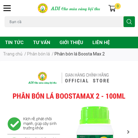
0
Đạo ôn
Chuột
Vàng lá
Phân bón
TIN TỨC
TƯ VẤN
GIỚI THIỆU
LIÊN HỆ
Trang chủ
/
Phân bón lá
/
Phân bón lá Boosta Max 2