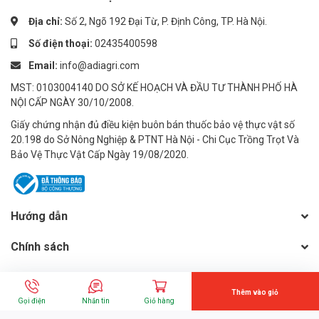
- Không nguy hiểm khi tiếp xúc
Địa chỉ:
Số 2, Ngõ 192 Đại Từ, P. Định Công, TP. Hà Nội.
- Dùng găng tay khi bón phân
Số điện thoại:
02435400598
Email:
info@adiagri.com
- Vệ sinh chân tay ngay sau khi sử dụng
MST: 0103004140 DO SỞ KẾ HOẠCH VÀ ĐẦU TƯ THÀNH PHỐ HÀ
#phanbonla #phanbonlasinhhoc #phanbon
NỘI CẤP NGÀY 30/10/2008.
#phanbonlaboostamax2 #boostamax2 #boostamax #phanbonb
oostamax
Giấy chứng nhận đủ điều kiện buôn bán thuốc bảo vệ thực vật số
20.198 do Sở Nông Nghiệp & PTNT Hà Nội - Chi Cục Trồng Trọt Và
-------------------------
Bảo Vệ Thực Vật Cấp Ngày 19/08/2020.
CÔNG TY CP ĐẦU TƯ TM & PT NÔNG NGHIỆP ADI
👉 Tham khảo sản phẩm: http://nongnghiepadi.vn/
Hướng dẫn
☎ Hotline: 0243.5400.598
Chính sách
🌏 Website: https://adiagri.com/
Liên hệ
🌏 Youtube: https://www.youtube.com/adiagri09
Thêm vào giỏ
Gọi mua hàng:
0243.5400.598
(8h-17h)
Gọi điện
Nhắn tin
Giỏ hàng
🏡 Địa chỉ: 53 F3 Khu Đô Thị Đại Kim - Quận Hoàng Mai - TP. Hà Nội