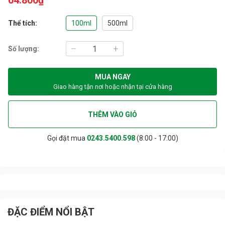
64.800₫
Thể tích:
100ml
500ml
Số lượng:
MUA NGAY
Giao hàng tận nơi hoặc nhận tại cửa hàng
THÊM VÀO GIỎ
Gọi đặt mua
0243.5400.598
(8:00 - 17:00)
ĐẶC ĐIỂM NỔI BẬT