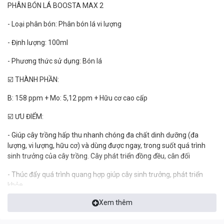
PHÂN BÓN LÁ BOOSTA MAX 2
- Loại phân bón: Phân bón lá vi lượng
- Định lượng: 100ml
- Phương thức sử dụng: Bón lá
☑️ THÀNH PHẦN:
B: 158 ppm + Mo: 5,12 ppm + Hữu cơ cao cấp
☑️ ƯU ĐIỂM:
- Giúp cây trồng hấp thu nhanh chóng đa chất dinh dưỡng (đa
lượng, vi lượng, hữu cơ) và dùng được ngay, trong suốt quá trình
sinh trưởng của cây trồng. Cây phát triển đồng đều, cân đối
- Thúc đẩy quá trình quang hợp giúp cây sinh trưởng, phát triển
khỏe.
Xem thêm
- Thúc đẩy ra hoa, thúc to quả, tăng năng suất, cải thiện chất lượng
và hương vị nông sản.