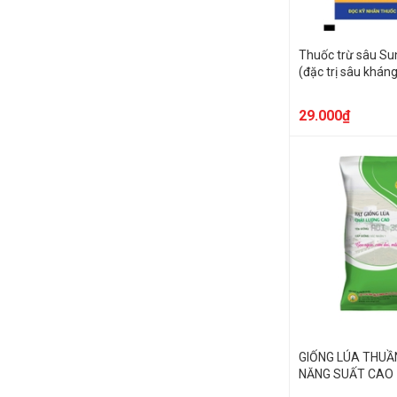
Thuốc trừ sâu S
(đặc trị sâu khán
29.000₫
GIỐNG LÚA THUẦ
NĂNG SUẤT CAO 
ADI 36