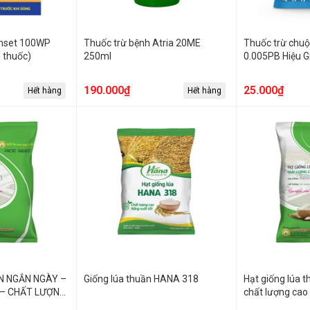
unset 100WP
Thuốc trừ bệnh Atria 20ME
Thuốc trừ chuộ
g thuốc)
250ml
0.005PB Hiệu G
190.000₫
25.000₫
Hết hàng
Hết hàng
N NGẮN NGÀY –
Giống lúa thuần HANA 318
Hạt giống lúa 
– CHẤT LƯỢNG
chất lượng cao