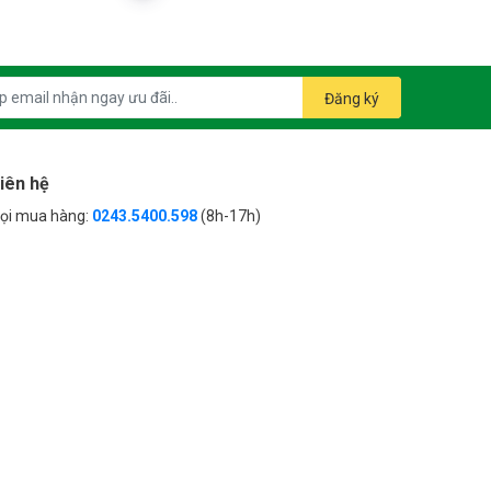
Đăng ký
iên hệ
ọi mua hàng:
0243.5400.598
(8h-17h)