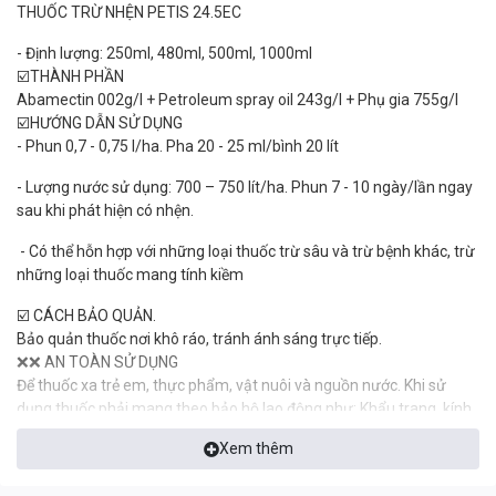
THUỐC TRỪ NHỆN PETIS 24.5EC
- Định lượng: 250ml, 480ml, 500ml, 1000ml
☑️THÀNH PHẦN
Abamectin 002g/l + Petroleum spray oil 243g/l + Phụ gia 755g/l
☑️HƯỚNG DẪN SỬ DỤNG
- Phun 0,7 - 0,75 l/ha. Pha 20 - 25 ml/bình 20 lít
- Lượng nước sử dụng: 700 – 750 lít/ha. Phun 7 - 10 ngày/lần ngay
sau khi phát hiện có nhện.
- Có thể hỗn hợp với những loại thuốc trừ sâu và trừ bệnh khác, trừ
những loại thuốc mang tính kiềm
☑️ CÁCH BẢO QUẢN.
Bảo quản thuốc nơi khô ráo, tránh ánh sáng trực tiếp.
❌❌ AN TOÀN SỬ DỤNG
Để thuốc xa trẻ em, thực phẩm, vật nuôi và nguồn nước. Khi sử
dụng thuốc phải mang theo bảo hộ lao động như: Khẩu trang, kính
mắt, găng tay…Không súc rửa bình phun nơi nguồn nước sinh hoạt,
Xem thêm
ao hồ, kênh mương…Sau khi phun xong phải tắm rửa bằng xà
phòng và thay quần áo sạch.