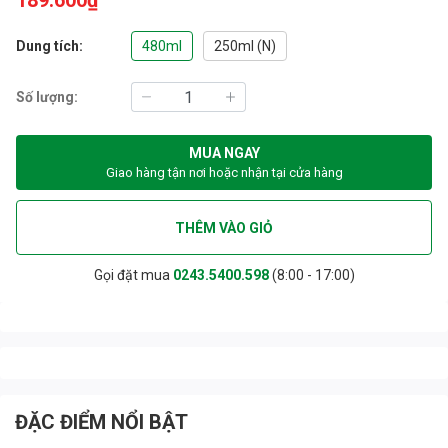
189.600₫
Dung tích:
480ml
250ml (N)
Số lượng:
MUA NGAY
Giao hàng tận nơi hoặc nhận tại cửa hàng
THÊM VÀO GIỎ
Gọi đặt mua
0243.5400.598
(8:00 - 17:00)
ĐẶC ĐIỂM NỔI BẬT