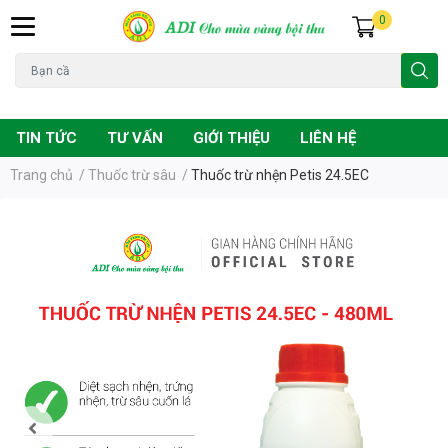
0
Đạo ôn
Chuột
Vàng lá
Phân bón
TIN TỨC
TƯ VẤN
GIỚI THIỆU
LIÊN HỆ
Trang chủ
/
Thuốc trừ sâu
/
Thuốc trừ nhện Petis 24.5EC