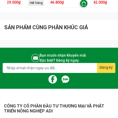
🌏 Youtube: https://www.youtube.com/adiagri09
29.000₫
46.800₫
42.000₫
Hết hàng
🏡 Địa chỉ: 53 F3 Khu Đô Thị Đại Kim - Quận Hoàng Mai - TP. Hà Nội
SẢN PHẨM CÙNG PHÂN KHÚC GIÁ
Bạn muốn nhận khuyến mãi
đặc biệt? Đăng ký ngay.
Đăng ký
CÔNG TY CỔ PHẦN ĐẦU TƯ THƯƠNG MẠI VÀ PHÁT
TRIỂN NÔNG NGHIỆP ADI