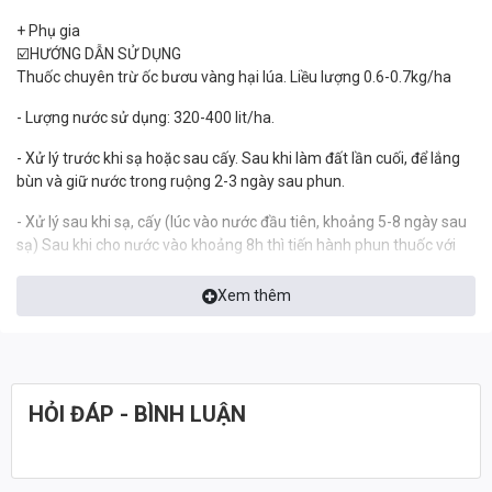
+ Phụ gia
☑️HƯỚNG DẪN SỬ DỤNG
Thuốc chuyên trừ ốc bươu vàng hại lúa. Liều lượng 0.6-0.7kg/ha
- Lượng nước sử dụng: 320-400 lit/ha.
- Xử lý trước khi sạ hoặc sau cấy. Sau khi làm đất lần cuối, để lắng
bùn và giữ nước trong ruộng 2-3 ngày sau phun.
- Xử lý sau khi sạ, cấy (lúc vào nước đầu tiên, khoảng 5-8 ngày sau
sạ) Sau khi cho nước vào khoảng 8h thì tiến hành phun thuốc với
liều lượng như trên. Giữ lượng nước trong ruộng 2-3 ngày.
Xem thêm
☑️ CÁCH BẢO QUẢN.
Bảo quản thuốc nơi khô ráo, tránh ánh sáng trực tiếp.
❌❌ AN TOÀN SỬ DỤNG
Để thuốc xa trẻ em, thực phẩm, vật nuôi và nguồn nước. Khi sử
dụng thuốc phải mang theo bảo hộ lao động như: Khẩu trang, kính
HỎI ĐÁP - BÌNH LUẬN
mắt, găng tay…Không súc rửa bình phun nơi nguồn nước sinh hoạt,
ao hồ, kênh mương…Sau khi phun xong phải tắm rửa bằng xà
phòng và thay quần áo sạch.