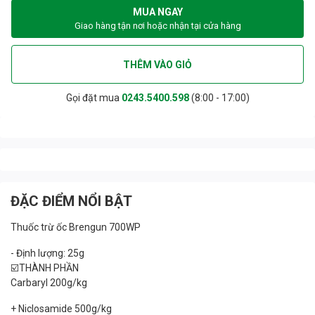
MUA NGAY
Giao hàng tận nơi hoặc nhận tại cửa hàng
THÊM VÀO GIỎ
Gọi đặt mua
0243.5400.598
(8:00 - 17:00)
ĐẶC ĐIỂM NỔI BẬT
Thuốc trừ ốc Brengun 700WP
- Định lượng: 25g
☑️THÀNH PHẦN
Carbaryl 200g/kg
+ Niclosamide 500g/kg