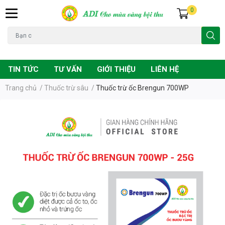
0
Đạo ôn
Chuột
Vàng lá
Phân bón
TIN TỨC
TƯ VẤN
GIỚI THIỆU
LIÊN HỆ
Trang chủ
/
Thuốc trừ sâu
/
Thuốc trừ ốc Brengun 700WP