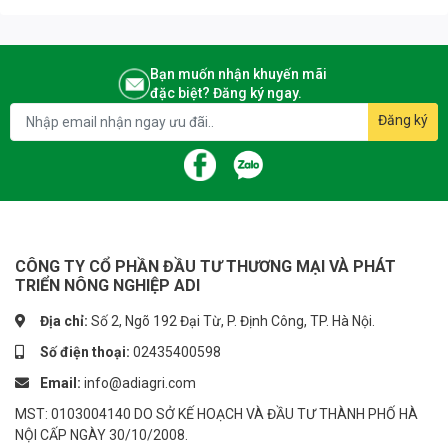
🏡 Địa chỉ: 53 F3 Khu Đô Thị Đại Kim - Quận Hoàng Mai - TP. Hà Nội
Bạn muốn nhận khuyến mãi
đặc biệt? Đăng ký ngay.
Đăng ký
CÔNG TY CỔ PHẦN ĐẦU TƯ THƯƠNG MẠI VÀ PHÁT
TRIỂN NÔNG NGHIỆP ADI
Địa chỉ:
Số 2, Ngõ 192 Đại Từ, P. Định Công, TP. Hà Nội.
Số điện thoại:
02435400598
Email:
info@adiagri.com
MST: 0103004140 DO SỞ KẾ HOẠCH VÀ ĐẦU TƯ THÀNH PHỐ HÀ
NỘI CẤP NGÀY 30/10/2008.