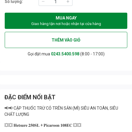
Số lượng:
MUA NGAY
Giao hàng tận nơi hoặc nhận tại cửa hàng
THÊM VÀO GIỎ
Gọi đặt mua
0243.5400.598
(8:00 - 17:00)
ĐẶC ĐIỂM NỔI BẬT
📢📢 CẶP THUỐC TRỪ CỎ TRÊN SẮN (MÌ) SIÊU AN TOÀN, SIÊU
CHẤT LƯỢNG
💥💥 𝐇𝐞𝐭𝐬𝐮𝐫𝐞 𝟐𝟓𝟎𝐒𝐋 + 𝐏𝐢𝐜𝐚𝐫𝐨𝐨𝐧 𝟏𝟎𝟖𝐄𝐂 💥💥