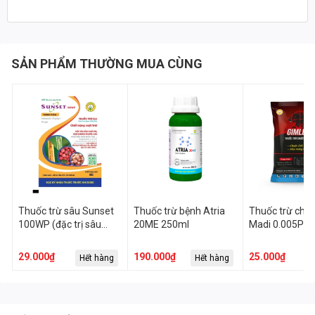
🔰 Hiệu quả sử dụng sản phẩm xem tại:
https://www.youtube.com/watch?v=gJMuP_5CvcI
SẢN PHẨM THƯỜNG MUA CÙNG
☎ Quý bà con muốn tư vấn kỹ hơn về sản phẩm liên hệ trực tiếp
Hotline: 0243 5400 598
👉 Mua hàng: https://nongnghiepadi.vn
🌎 Website: https://adiagri.com/
🌎 Youtube: https://www.youtube.com/adiagri09
Thuốc trừ sâu Sunset
Thuốc trừ bệnh Atria
Thuốc trừ chuộ
100WP (đặc trị sâu
20ME 250ml
Madi 0.005PB 
kháng thuốc)
Gimlet 6 100gr
29.000₫
190.000₫
25.000₫
Hết hàng
Hết hàng