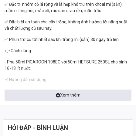
✅ Đặc trị nhóm cỏ lá rộng và lá hẹp khó trừ trên khoai mì (sắn):
mần ri, lông hôi, mắc cỡ, rau sam, rau rền, mần trầu …
✅ Đặc biệt an toàn cho cây trồng, không ảnh hưởng tới năng suất
và chất lượng củ sau này.
✅ Phun trừ cỏ tốt nhất sau khi trồng mì (sắn) 30 ngày trở lên
️👉 Cách dùng:
- Pha 50ml PICAROON 108EC với 50ml HETSURE 250SL cho bình
16-18 lít nước
☑️ Hướng dẫn sử dụng
Phun lùa dưới gốc cây trồng tránh đọt non của cây, phun đẫm cây
Xem thêm
cỏ, đủ lượng nước để cỏ chết. Phun được vào lá già, thân của cây
sắn (mì)
✅ Lưu ý: Phun lùa dưới gốc, tránh đọt non, lá non. Phun được vào lá
già, thân cây sắn
HỎI ĐÁP - BÌNH LUẬN
---------------------------