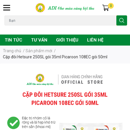
0
Đạo ôn
Chuột
Vàng lá
Phân bón
TIN TỨC
TƯ VẤN
GIỚI THIỆU
LIÊN HỆ
Trang chủ
/
Sản phẩm mới
/
Cặp đôi Hetsure 250SL gói 35ml Picaroon 108EC gói 50ml