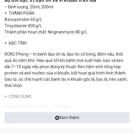
Bộ đôi đặc trị đạo ôn và vi khuẩn trên lúa
– Định lượng: 20ml, 200ml
+ THÀNH PHẦN:
Azoxystrobin 60 g/L
Tricyclazole 400 g/L
Thành phần hoạt chất: Ningnanmycin 80 g/L
+ ĐẶC TÍNH:
ROKU Phòng – trị bệnh đạo ôn lá, đạo ôn cổ bông, đốm nâu, thối
quả do nấm khô. Hiệu quả tốt khi bệnh mới xuất hiện, bảo vệ kéo
dài 7–10 ngày nếu phun đúng kỹ thuật. Kìm hãm sinh tổng hợp
protein và axit nucleic của vi khuẩn, bất hoạt quá trình hình thành
bào tử, ức chế mạnh các bệnh do vi khuẩn gốc lá, bạc lá, héo xanh,
thối nhũn
+ CÔNG DỤNG:
ROKU ĐẶC TRỊ ĐẠO ÔN - VI KHUẨN
Xem thêm
+ HƯỚNG DẪN SỬ DỤNG:
Mạ – đẻ nhánh: Ngừa đạo ôn lá + bạc lá.
Làm đòng – trổ đều: Bảo vệ cổ bông – cổ gié.