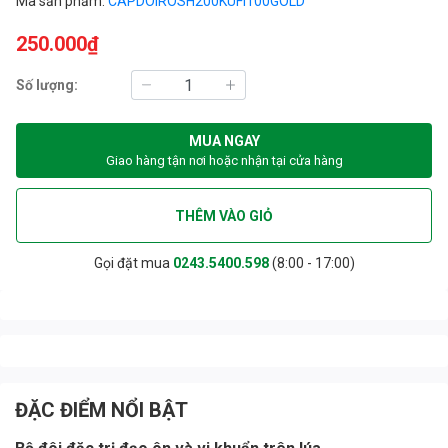
Mã sản phẩm:
CAPDOIROSH200KUFI100GOLD
250.000₫
Số lượng:
MUA NGAY
Giao hàng tận nơi hoặc nhận tại cửa hàng
THÊM VÀO GIỎ
Gọi đặt mua
0243.5400.598
(8:00 - 17:00)
ĐẶC ĐIỂM NỔI BẬT