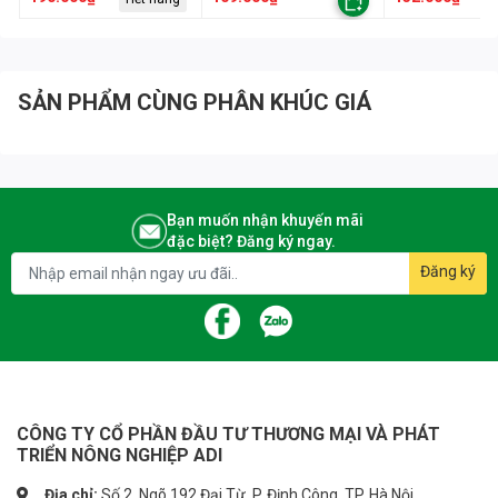
theo nhãn thuốc gây ngộ độc.
THỐI TRÁI)
CÔNG TY CP ĐẦU TƯ TM & PT NÔNG NGHIỆP ADI
👉 Tham khảo sản phẩm: http://nongnghiepadi.vn/
SẢN PHẨM CÙNG PHÂN KHÚC GIÁ
☎ Hotline: 0243.5400.598
🌏 Website: https://adiagri.com/
🌏 Youtube: https://www.youtube.com/adiagri09
Bạn muốn nhận khuyến mãi
đặc biệt? Đăng ký ngay.
🏡 Địa chỉ: 53 F3 Khu Đô Thị Đại Kim - Quận Hoàng Mai - TP. Hà Nội
Đăng ký
CÔNG TY CỔ PHẦN ĐẦU TƯ THƯƠNG MẠI VÀ PHÁT
TRIỂN NÔNG NGHIỆP ADI
Địa chỉ:
Số 2, Ngõ 192 Đại Từ, P. Định Công, TP. Hà Nội.