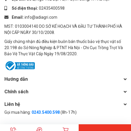
Số điện thoại:
02435400598
Email:
info@adiagri.com
MST: 0103004140 DO SỞ KẾ HOẠCH VÀ ĐẦU TƯ THÀNH PHỐ HÀ
NỘI CẤP NGÀY 30/10/2008.
Giấy chứng nhận đủ điều kiện buôn bán thuốc bảo vệ thực vật số
20.198 do Sở Nông Nghiệp & PTNT Hà Nội - Chi Cục Trồng Trọt Và
Bảo Vệ Thực Vật Cấp Ngày 19/08/2020.
Hướng dẫn
Chính sách
Liên hệ
Gọi mua hàng:
0243.5400.598
(8h-17h)
© Bản quyền thuộc về
Công ty cổ phần đầu tư thương mại và phát