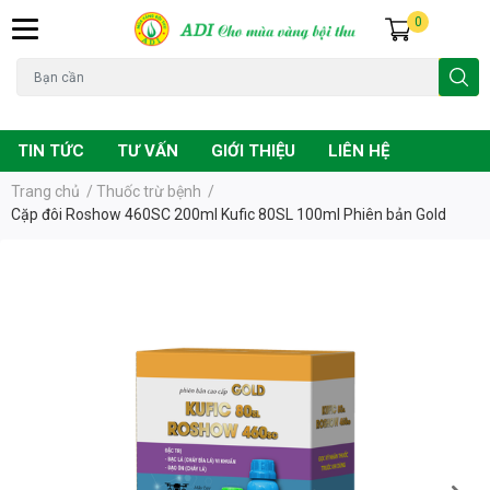
0
Đạo ôn
Chuột
Vàng lá
Phân bón
TIN TỨC
TƯ VẤN
GIỚI THIỆU
LIÊN HỆ
Trang chủ
/
Thuốc trừ bệnh
/
Cặp đôi Roshow 460SC 200ml Kufic 80SL 100ml Phiên bản Gold